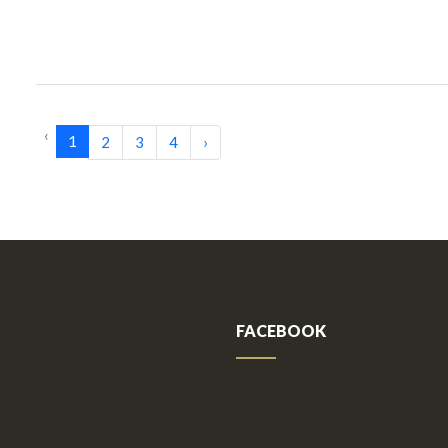
‹
1
2
3
4
›
FACEBOOK