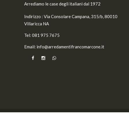
Arrediamo le case degli italiani dal 1972
Indirizzo :
Via Consolare Campana, 315/b, 80010
Villaricca NA
Tel:
081 975 7675
Email:
info@arredamentifrancomarcone.it
© 2026
Arredamenti Franco Marcone
- Dev by
VAR Co