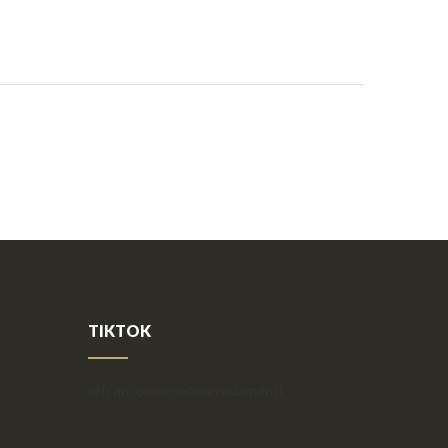
TIKTOK
@francomarconearredamenti