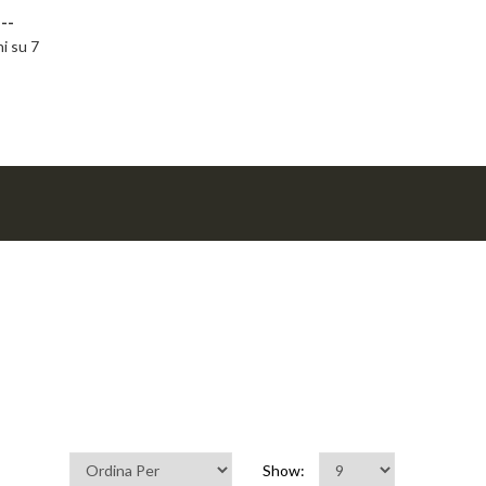
--
ni su 7
Show: