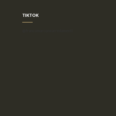
TIKTOK
@francomarconearredamenti