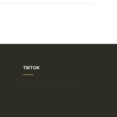
TIKTOK
@francomarconearredamenti