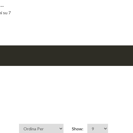
--
ni su 7
Show: