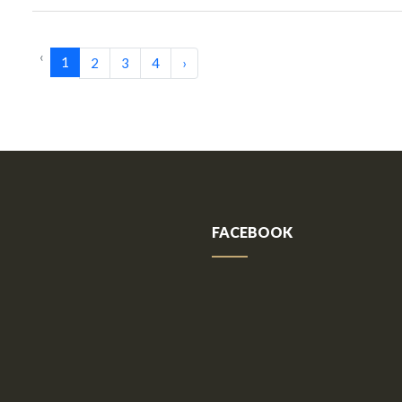
‹
1
2
3
4
›
FACEBOOK