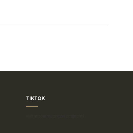
TIKTOK
@francomarconearredamenti