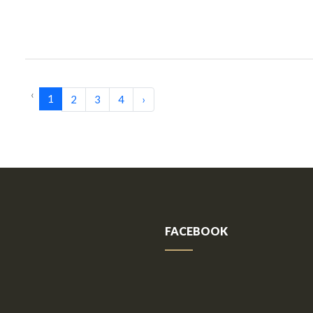
‹
1
2
3
4
›
FACEBOOK