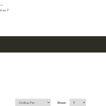
--
ni su 7
Show: