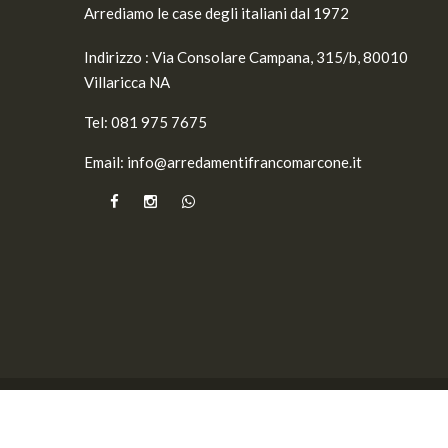
Arrediamo le case degli italiani dal 1972
Indirizzo :
Via Consolare Campana, 315/b, 80010
Villaricca NA
Tel:
081 975 7675
Email:
info@arredamentifrancomarcone.it
© 2026
Arredamenti Franco Marcone
- Dev by
VAR Co