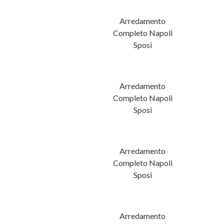
 Arrex Lab
Arredamento
Completo Napoli
Sposi
Arrex Loft
Arredamento
Completo Napoli
Sposi
 Arrex Eva
Arredamento
Completo Napoli
Sposi
Arrex Fenix
Arredamento