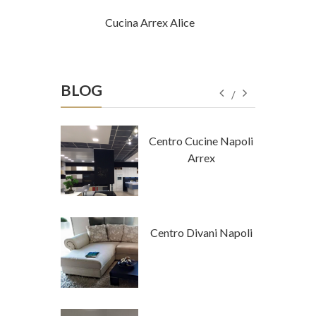
ro
Cucina Arrex Alice
Cuc
BLOG
tore Napoli
Centro Cucine Napoli
a Tempo
Arrex
 Stile
Centro Divani Napoli
mporaneo