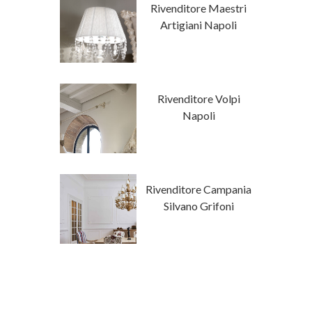
tore Napoli
Rivenditore Maestri
a Luxury
Artigiani Napoli
Classici Su
Rivenditore Volpi
isura
Napoli
ore Campania
Rivenditore Campania
a Fanfani
Silvano Grifoni