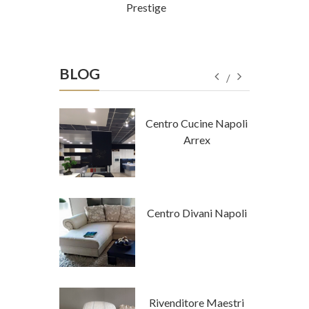
Prestige
BLOG
tore Napoli
Centro Cucine Napoli
a Tempo
Arrex
 Stile
Centro Divani Napoli
mporaneo
tore Napoli
Rivenditore Maestri