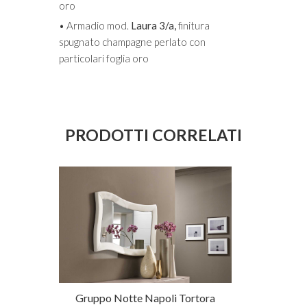
oro
• Armadio mod.
Laura 3/a,
finitura
spugnato champagne perlato con
particolari foglia oro
PRODOTTI CORRELATI
Provenza
Gruppo Notte Napoli Tortora
Ballerina M