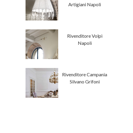
a Luxury
Artigiani Napoli
Classici Su
Rivenditore Volpi
isura
Napoli
ore Campania
Rivenditore Campania
a Fanfani
Silvano Grifoni