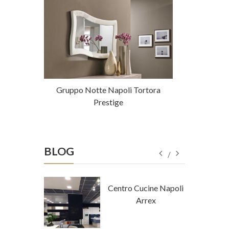
Provenza
Gruppo Notte Napoli Tortora
Ballerina M
Prestige
BLOG
tore Napoli
Centro Cucine Napoli
a Tempo
Arrex