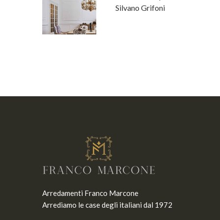
a Fanfani
Silvano Grifoni
Arredamenti Franco Marcone
Arrediamo le case degli italiani dal 1972