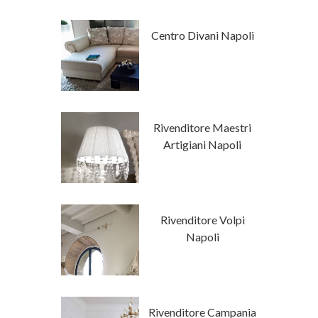
 Stile
Centro Divani Napoli
mporaneo
tore Napoli
Rivenditore Maestri
a Luxury
Artigiani Napoli
Classici Su
Rivenditore Volpi
isura
Napoli
ore Campania
Rivenditore Campania