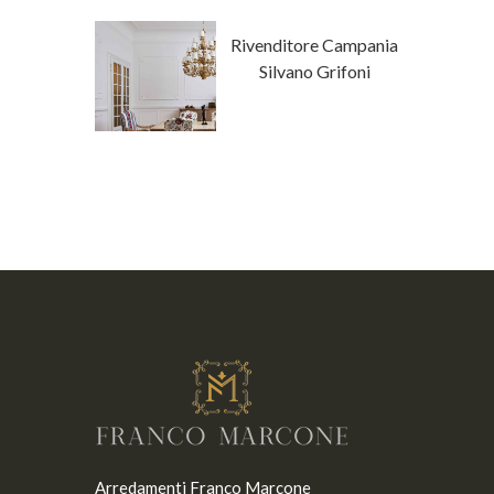
ore Campania
Rivenditore Campania
a Fanfani
Silvano Grifoni
Arredamenti Franco Marcone