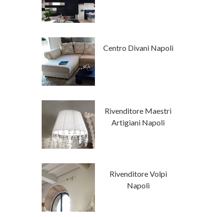
 Stile
Centro Divani Napoli
mporaneo
tore Napoli
Rivenditore Maestri
a Luxury
Artigiani Napoli
Classici Su
Rivenditore Volpi
isura
Napoli